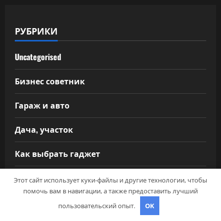
РУБРИКИ
Uncategorised
Бизнес советник
Гараж и авто
Дача, участок
Как выбрать гаджет
Новости плюс
Этот сайт использует куки-файлы и другие технологии, чтобы
помочь вам в навигации, а также предоставить лучший
Ремонт и отделка
пользовательский опыт.
OK