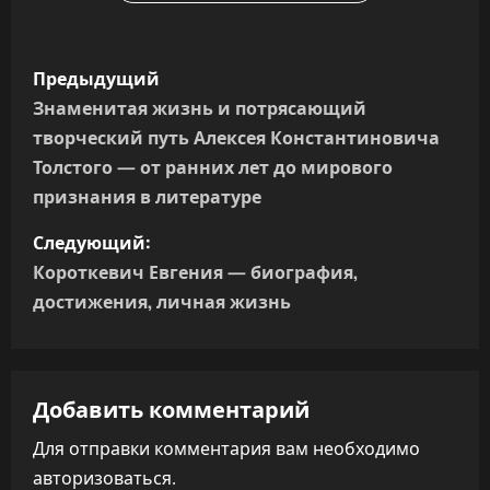
Н
Предыдущий
а
Знаменитая жизнь и потрясающий
творческий путь Алексея Константиновича
в
Толстого — от ранних лет до мирового
и
признания в литературе
г
Следующий:
Короткевич Евгения — биография,
а
достижения, личная жизнь
ц
и
Добавить комментарий
я
Для отправки комментария вам необходимо
п
авторизоваться
.