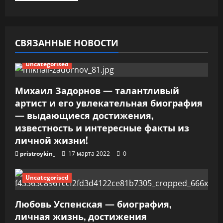
о
з
СВЯЗАННЫЕ НОВОСТИ
а
Uncategorised
п
Михаил Задорнов — талантливый
и
артист и его увлекательная биография
— выдающиеся достижения,
с
известность и интересные факты из
я
личной жизни!
pristroykin_
17 марта 2022
0
м
Uncategorised
Любовь Успенская — биография,
личная жизнь, достижения