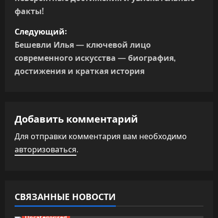
и
факты!
г
Следующий:
Бешевли Илья — ключевой лицо
а
современного искусства — биография,
достижения и краткая история
ц
и
я
Добавить комментарий
п
Для отправки комментария вам необходимо
авторизоваться
.
о
з
а
СВЯЗАННЫЕ НОВОСТИ
Uncategorised