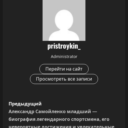
pristroykin_
Administrator
Перейти на сайт
Просмотреть все записи
Н
Предыдущий
а
Александр Самойленко младший —
биография легендарного спортсмена, его
в
невероятные достижения и увлекательные