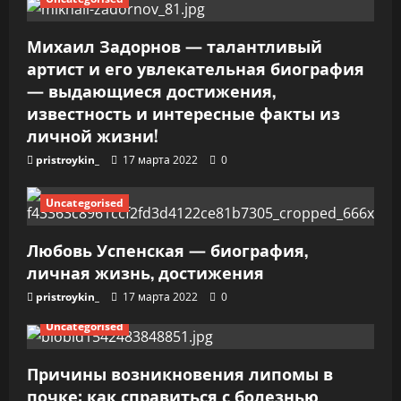
п
и
Михаил Задорнов — талантливый
артист и его увлекательная биография
с
— выдающиеся достижения,
я
известность и интересные факты из
личной жизни!
м
pristroykin_
17 марта 2022
0
Uncategorised
Любовь Успенская — биография,
личная жизнь, достижения
pristroykin_
17 марта 2022
0
Uncategorised
Причины возникновения липомы в
почке: как справиться с болезнью