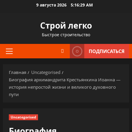
Перейти
9 августа 2026
5:16:30 AM
к
содержимому
Строй легко
Быстрое строительство
ПОДПИСАТЬСЯ
Основное
меню
Главная
Uncategorised
Биография архимандрита Крестьянкина Иоанна —
история непростой жизни и великого духовного
пути
Uncategorised
Биография