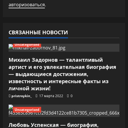
я
авторизоваться
.
п
о
СВЯЗАННЫЕ НОВОСТИ
з
Uncategorised
а
п
Михаил Задорнов — талантливый
артист и его увлекательная биография
и
— выдающиеся достижения,
известность и интересные факты из
с
личной жизни!
я
pristroykin_
17 марта 2022
0
м
Uncategorised
Любовь Успенская — биография,