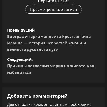
Перейти на сайт
Просмотреть все записи
Н
Предыдущий
а
Биография архимандрита Крестьянкина
Иоанна — история непростой жизни и
в
великого духовного пути
и
Следующий:
г
Причины появления чирия на животе: как
избавиться
а
ц
Добавить комментарий
и
Для отправки комментария вам необходимо