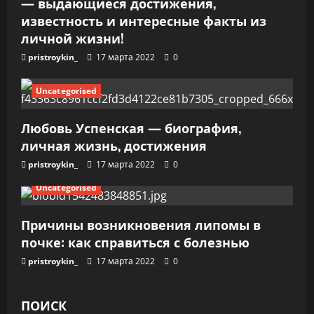
и
— выдающиеся достижения,
известность и интересные факты из
с
личной жизни!
я
pristroykin_
17 марта 2022
0
м
Uncategorised
Любовь Успенская — биография,
личная жизнь, достижения
pristroykin_
17 марта 2022
0
Uncategorised
Причины возникновения липомы в
почке: как справиться с болезнью
pristroykin_
17 марта 2022
0
ПОИСК