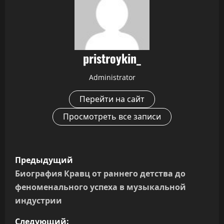
pristroykin_
Administrator
Перейти на сайт
Просмотреть все записи
Н
Предыдущий
а
Биография Кравц от раннего детства до
феноменального успеха в музыкальной
в
индустрии
и
Следующий: