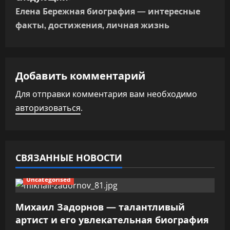
г
Елена Бережная биография — интересные
факты, достижения, личная жизнь
а
ц
Добавить комментарий
и
Для отправки комментария вам необходимо
я
авторизоваться
.
п
о
СВЯЗАННЫЕ НОВОСТИ
з
Uncategorised
а
п
Михаил Задорнов — талантливый
артист и его увлекательная биография