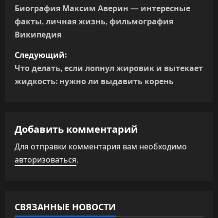
а
Биография Максим Аверин — интересные
факты, личная жизнь, фильмография
в
Википедия
и
Следующий:
г
Что делать, если лопнул жировик и вытекает
жидкость: нужно ли выдавить корень
а
ц
Добавить комментарий
и
Для отправки комментария вам необходимо
я
авторизоваться
.
п
о
СВЯЗАННЫЕ НОВОСТИ
з