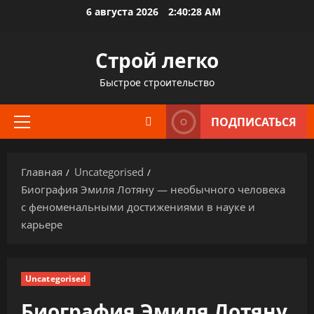
Перейти
6 августа 2026
2:40:29 AM
к
содержимому
Строй легко
Быстрое строительство
ПОДПИСАТЬСЯ
Основное
меню
Главная
Uncategorised
Биография Эмиля Лотяну — необычного человека
с феноменальными достижениями в науке и
карьере
Uncategorised
Биография Эмиля Лотяну