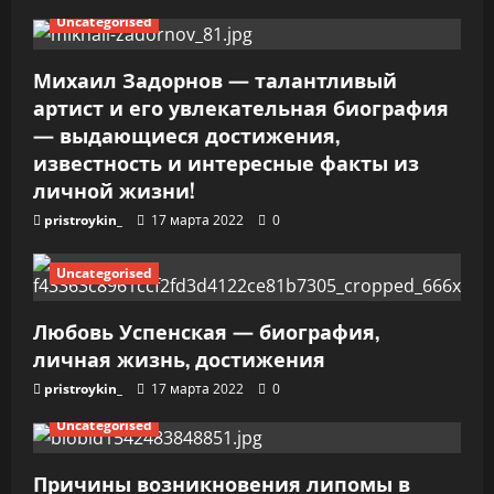
Uncategorised
а
п
Михаил Задорнов — талантливый
артист и его увлекательная биография
и
— выдающиеся достижения,
известность и интересные факты из
с
личной жизни!
я
pristroykin_
17 марта 2022
0
м
Uncategorised
Любовь Успенская — биография,
личная жизнь, достижения
pristroykin_
17 марта 2022
0
Uncategorised
Причины возникновения липомы в