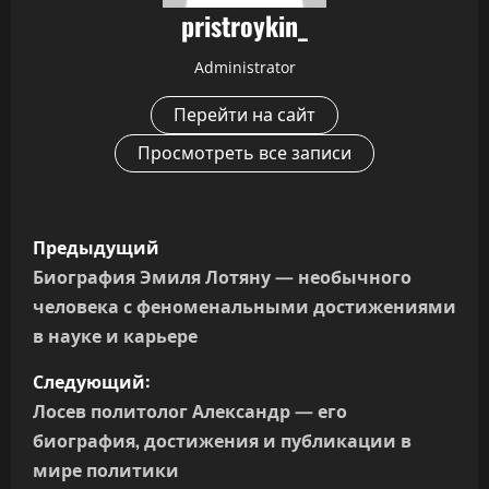
pristroykin_
Administrator
Перейти на сайт
Просмотреть все записи
Н
Предыдущий
а
Биография Эмиля Лотяну — необычного
человека с феноменальными достижениями
в
в науке и карьере
и
Следующий:
г
Лосев политолог Александр — его
биография, достижения и публикации в
а
мире политики