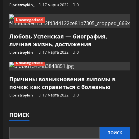
pristroykin_
17 марта 2022
0
м
Uncategorised
Любовь Успенская — биография,
личная жизнь, достижения
pristroykin_
17 марта 2022
0
Uncategorised
Причины возникновения липомы в
почке: как справиться с болезнью
pristroykin_
17 марта 2022
0
ПОИСК
ПОИСК