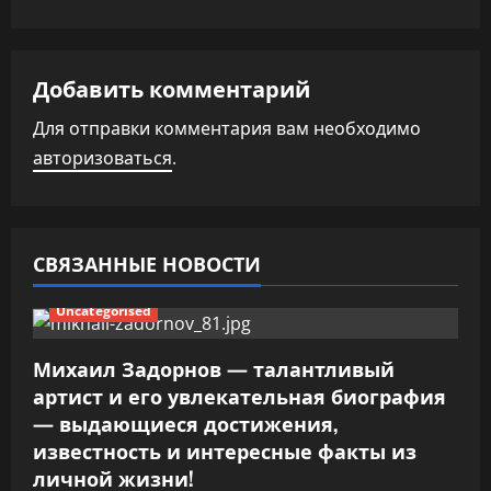
ц
и
Добавить комментарий
я
Для отправки комментария вам необходимо
п
авторизоваться
.
о
з
СВЯЗАННЫЕ НОВОСТИ
а
Uncategorised
п
Михаил Задорнов — талантливый
и
артист и его увлекательная биография
— выдающиеся достижения,
с
известность и интересные факты из
я
личной жизни!