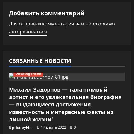
и
Добавить комментарий
я
Для отправки комментария вам необходимо
п
авторизоваться
.
о
з
СВЯЗАННЫЕ НОВОСТИ
а
Uncategorised
п
Михаил Задорнов — талантливый
и
артист и его увлекательная биография
— выдающиеся достижения,
с
известность и интересные факты из
я
личной жизни!
pristroykin_
17 марта 2022
0
м