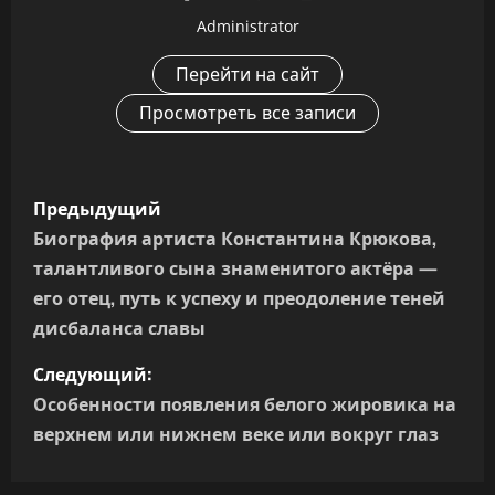
Administrator
Перейти на сайт
Просмотреть все записи
Н
Предыдущий
а
Биография артиста Константина Крюкова,
талантливого сына знаменитого актёра —
в
его отец, путь к успеху и преодоление теней
и
дисбаланса славы
г
Следующий:
Особенности появления белого жировика на
а
верхнем или нижнем веке или вокруг глаз
ц