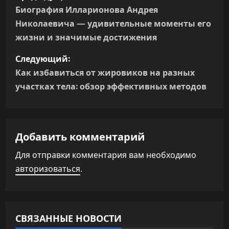
а
Биография Илларионова Андрея
Николаевича — удивительные моменты его
в
жизни и значимые достижения
и
Следующий:
г
Как избавиться от жировиков на разных
участках тела: обзор эффективных методов
а
ц
Добавить комментарий
и
Для отправки комментария вам необходимо
я
авторизоваться
.
п
о
СВЯЗАННЫЕ НОВОСТИ
з