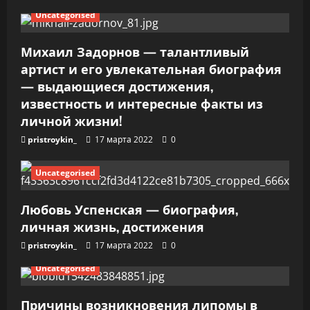
Uncategorised
а
п
Михаил Задорнов — талантливый
артист и его увлекательная биография
и
— выдающиеся достижения,
известность и интересные факты из
с
личной жизни!
я
pristroykin_
17 марта 2022
0
м
Uncategorised
Любовь Успенская — биография,
личная жизнь, достижения
pristroykin_
17 марта 2022
0
Uncategorised
Причины возникновения липомы в