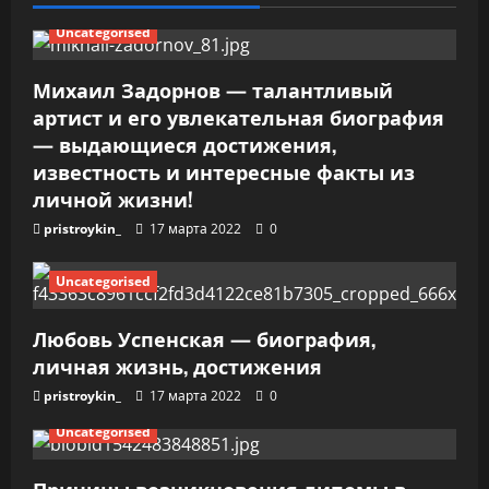
з
Uncategorised
а
Михаил Задорнов — талантливый
п
артист и его увлекательная биография
— выдающиеся достижения,
и
известность и интересные факты из
личной жизни!
с
pristroykin_
17 марта 2022
0
я
Uncategorised
м
Любовь Успенская — биография,
личная жизнь, достижения
pristroykin_
17 марта 2022
0
Uncategorised