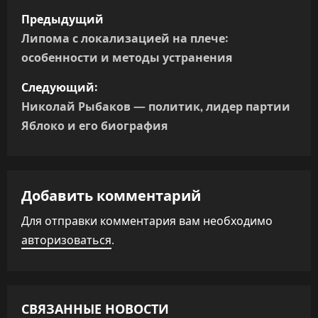
Н
Предыдущий
а
Липома с локализацией на плече:
особенности и методы устранения
в
Следующий:
и
Николай Рыбаков — политик, лидер партии
г
Яблоко и его биография
а
ц
Добавить комментарий
и
Для отправки комментария вам необходимо
авторизоваться
.
я
п
о
СВЯЗАННЫЕ НОВОСТИ