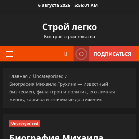
Перейти
6 августа 2026
5:56:02 AM
к
содержимому
Строй легко
Быстрое строительство
ПОДПИСАТЬСЯ
Основное
меню
Главная
Uncategorised
Биография Михаила Трухина — известный
бизнесмен, филантроп и политик, его личная
жизнь, карьера и значимые достижения
Uncategorised
Биография Михаила