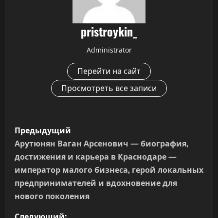
pristroykin_
Administrator
Перейти на сайт
Просмотреть все записи
Н
Предыдущий
а
Арутюнян Ваган Арсенович — биография,
достижения и карьера в Краснодаре —
в
император малого бизнеса, герой локальных
и
предпринимателей и вдохновение для
нового поколения
г
Следующий: