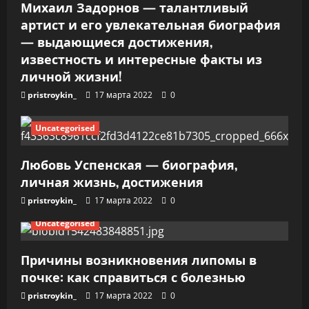
Михаил Задорнов — талантливый
я
артист и его увлекательная биография
— выдающиеся достижения,
м
известность и интересные факты из
личной жизни!
pristroykin_
17 марта 2022
0
Uncategorised
Любовь Успенская — биография,
личная жизнь, достижения
pristroykin_
17 марта 2022
0
Uncategorised
Причины возникновения липомы в
почке: как справиться с болезнью
pristroykin_
17 марта 2022
0