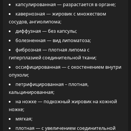
капсулированная — разрастается в органе;
кавернозная — жировик с множеством
сосудов, ангиолипома;
диффузная — без капсулы;
болезненная — вид липоматоза;
фиброзная — плотная липома с
гиперплазией соединительной ткани;
оссифицированная — с окостенением внутри
опухоли;
петрифицированная – плотная,
кальцинированная;
на ножке — подкожный жировик на кожной
ножке;
мягкая;
плотная — с увеличением соединительной