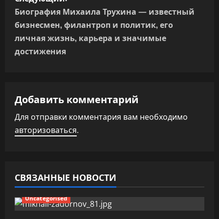
а
Биография Михаила Трухина — известный
бизнесмен, филантроп и политик, его
ц
личная жизнь, карьера и значимые
и
достижения
я
п
Добавить комментарий
о
Для отправки комментария вам необходимо
з
авторизоваться
.
а
п
СВЯЗАННЫЕ НОВОСТИ
и
Uncategorised
с