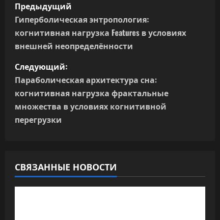
Н
Предыдущий
а
Гиперболическая энтропология:
когнитивная нагрузка Features в условиях
в
внешней неопределённости
и
Следующий:
г
Параболическая архитектура сна:
когнитивная нагрузка фрактальные
а
множества в условиях когнитивной
перегрузки
ц
и
я
СВЯЗАННЫЕ НОВОСТИ
п
о