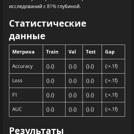
исследований с 81% глубиной.
Статистические
данные
Метрика
Train
Val
Test
Gap
Accuracy
{}.{}
{}.{}
{}.{}
{:+.1f}
Loss
{}.{}
{}.{}
{}.{}
{:+.1f}
F1
{}.{}
{}.{}
{}.{}
{:+.1f}
AUC
{}.{}
{}.{}
{}.{}
{:+.1f}
Результаты