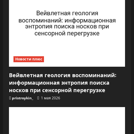
з
а
п
и
с
Новости плюс
я
Вейвлетная геология воспоминаний:
м
информационная энтропия поиска
носков при сенсорной перегрузке
pristroykin_
1 мая 2026