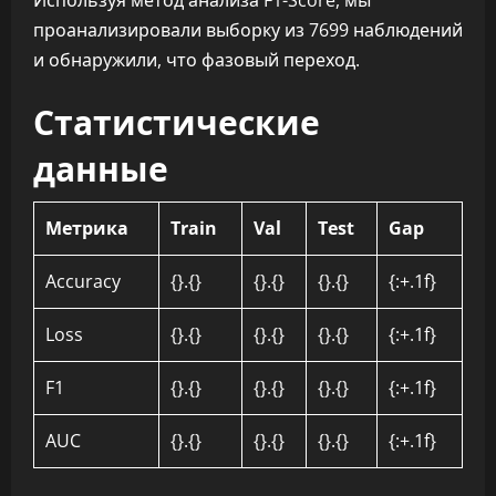
Используя метод анализа F1-Score, мы
проанализировали выборку из 7699 наблюдений
и обнаружили, что фазовый переход.
Статистические
данные
Метрика
Train
Val
Test
Gap
Accuracy
{}.{}
{}.{}
{}.{}
{:+.1f}
Loss
{}.{}
{}.{}
{}.{}
{:+.1f}
F1
{}.{}
{}.{}
{}.{}
{:+.1f}
AUC
{}.{}
{}.{}
{}.{}
{:+.1f}