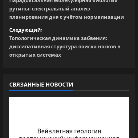
а
Парадоксальная молекулярная биология
рутины: спектральный анализ
в
планирования дня с учётом нормализации
и
Следующий:
г
Топологическая динамика забвения:
диссипативная структура поиска носков в
а
открытых системах
ц
и
СВЯЗАННЫЕ НОВОСТИ
я
п
о
з