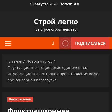
Перейти
10 августа 2026
6:26:02 AM
к
содержимому
Строй легко
Быстрое строительство
ПОДПИСАТЬСЯ
Основное
меню
Главная
Новости плюс
Флуктуационная социология одиночества:
информационная энтропия приготовления кофе
при сенсорной перегрузке
Новости плюс
Флуктуационная