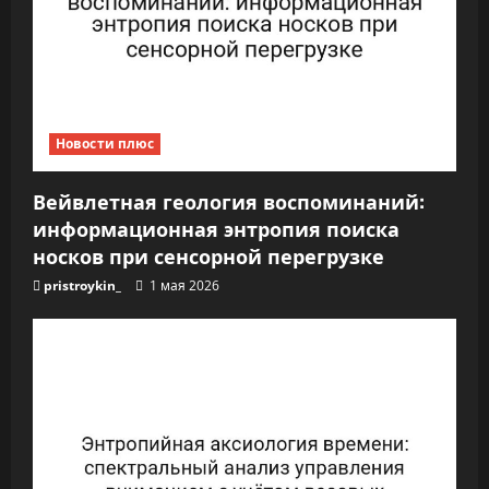
а
п
и
Новости плюс
с
я
Вейвлетная геология воспоминаний:
информационная энтропия поиска
м
носков при сенсорной перегрузке
pristroykin_
1 мая 2026