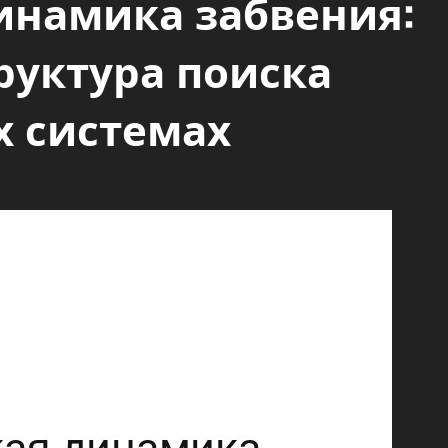
инамика забвения:
руктура поиска
х системах