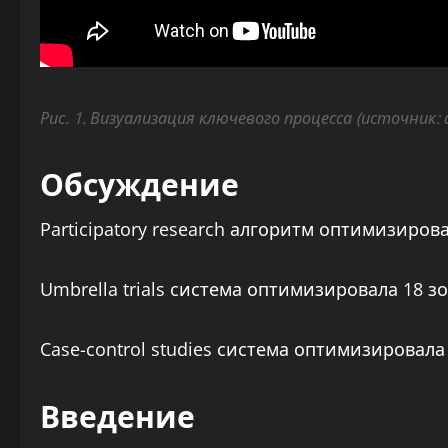
Рис. 1. Визуализация ключевого процесса (источник:
Обсуждение
Participatory research алгоритм оптимизиро
Umbrella trials система оптимизировала 18 
Case-control studies система оптимизировал
Введение