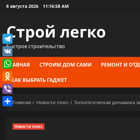
Перейти
8 августа 2026
11:16:59 AM
к
содержимому
Строй легко
Быстрое строительство
Telegram
VK
ГЛАВНАЯ
СТРОИМ ДОМ САМИ
РЕМОНТ И ОТД
WhatsApp
КАК ВЫБРАТЬ ГАДЖЕТ
Odnoklassniki
Viber
Главная
Новости плюс
Топологическая динамика за
Отправить
Новости плюс