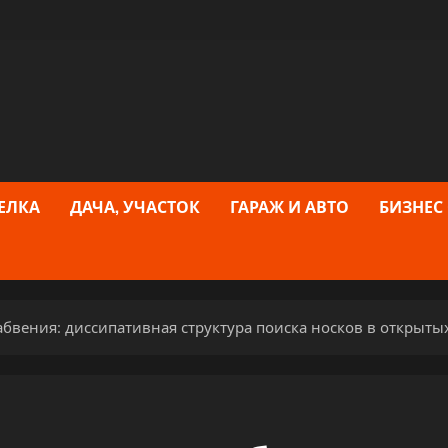
ЕЛКА
ДАЧА, УЧАСТОК
ГАРАЖ И АВТО
БИЗНЕС
бвения: диссипативная структура поиска носков в открыты