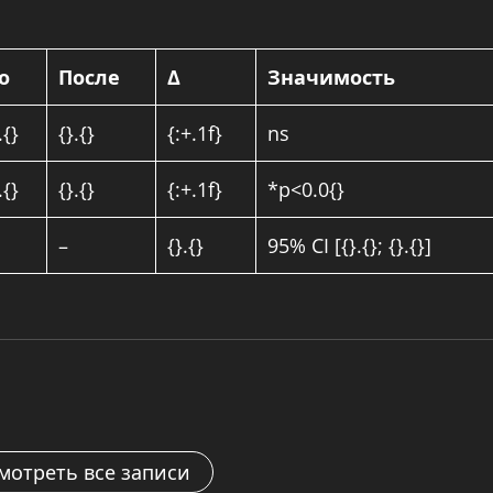
о
После
Δ
Значимость
.{}
{}.{}
{:+.1f}
ns
.{}
{}.{}
{:+.1f}
*p<0.0{}
–
{}.{}
95% CI [{}.{}; {}.{}]
мотреть все записи